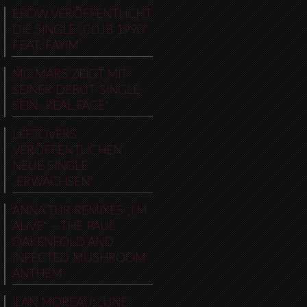
EBOW VERÖFFENTLICHT
DIE SINGLE „CLUB 1990“
FEAT. FAYIM
MC MARS ZEIGT MIT
SEINER DEBUT-SINGLE
SEIN „REAL FACE“
LEFTOVERS
VERÖFFENTLICHEN
NEUE SINGLE
„ERWACHSEN“
ANNA TUR REMIXES „I’M
ALIVE“ – THE PAUL
OAKENFOLD AND
INFECTED MUSHROOM
ANTHEM
ILAN MOREAU: „UNE