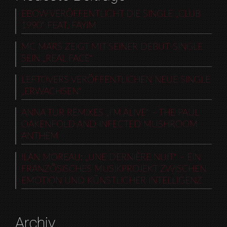
EBOW VERÖFFENTLICHT DIE SINGLE „CLUB
1990“ FEAT. FAYIM
MC MARS ZEIGT MIT SEINER DEBUT-SINGLE
SEIN „REAL FACE“
LEFTOVERS VERÖFFENTLICHEN NEUE SINGLE
„ERWACHSEN“
ANNA TUR REMIXES „I’M ALIVE“ – THE PAUL
OAKENFOLD AND INFECTED MUSHROOM
ANTHEM
ILAN MOREAU: „UNE DERNIÈRE NUIT“ – EIN
FRANZÖSISCHES MUSIKPROJEKT ZWISCHEN
EMOTION UND KÜNSTLICHER INTELLIGENZ
Archiv