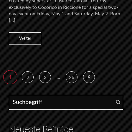
created by superstar DJ Marco Carola—returns
exclusively to Cocoricò in Riccione for a special two-
day event on Friday, May 1 and Saturday, May 2. Born
[…]
Weiter
»
1
2
3
…
26
Search for:
Neueste Beiträge