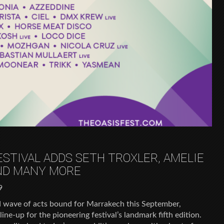
ESTIVAL ADDS SETH TROXLER, AMELIE
AND MANY MORE
9
nd wave of acts bound for Marrakech this September,
line-up for the pioneering festival’s landmark fifth edition.