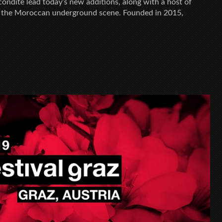
condite lead today’s new additions, along with a host of
of the Moroccan underground scene. Founded in 2015,