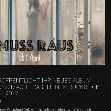
RÖFFENTLICHT IHR NEUES ALBUM
 UND MACHT DABEI EINEN RÜCKBLICK
 – 2017
9
nser Bauchgefühl. Viel zu selten stehen wir für das ein,