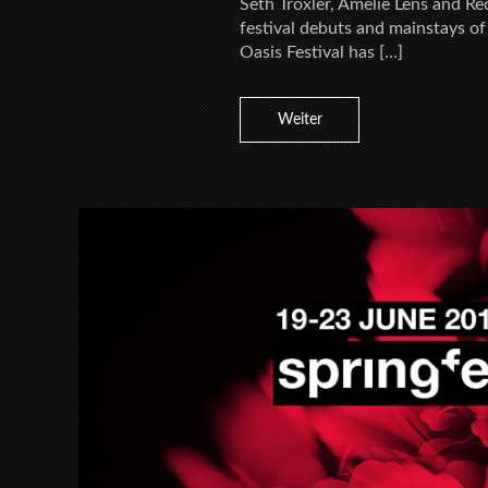
Seth Troxler, Amelie Lens and Re
festival debuts and mainstays 
Oasis Festival has […]
Weiter