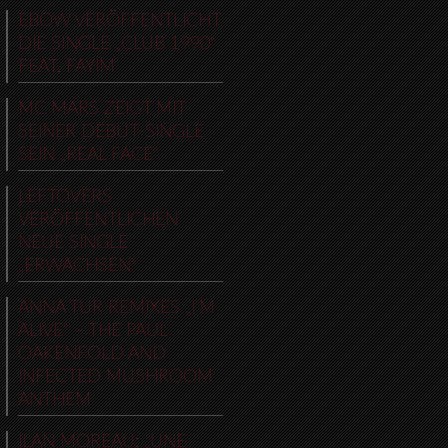
EBOW VERÖFFENTLICHT
DIE SINGLE „CLUB 1990“
FEAT. FAYIM
MC MARS ZEIGT MIT
SEINER DEBUT-SINGLE
SEIN „REAL FACE“
LEFTOVERS
VERÖFFENTLICHEN
NEUE SINGLE
„ERWACHSEN“
ANNA TUR REMIXES „I’M
ALIVE“ – THE PAUL
OAKENFOLD AND
INFECTED MUSHROOM
ANTHEM
ILAN MOREAU: „UNE