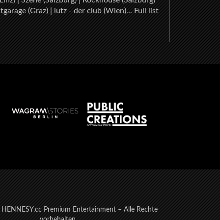
Linz) | Szene (Salzburg) | Rockhouse (Salzburg)
tgarage (Graz) | lutz - der club (Wien)... Full list
 HENNESY.cc Premium Entertainment – Alle Rechte
vorbehalten