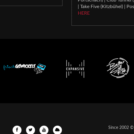
Pörtschach) | Club Tunnel (
| Take Five (Kitzbühel) | Pos
HERE
Since 2002 ©