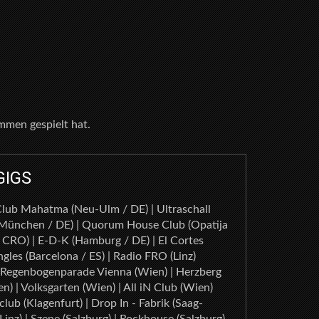
mmen gespielt hat.
GIGS
lub Mahatma (Neu-Ulm / DE) | Ultraschall
München / DE) | Quorum House Club (Opatija
 CRO) | E-D-K (Hamburg / DE) | El Cortes
ngles (Barcelona / ES) | Radio FRO (Linz)
 Regenbogenparade Vienna (Wien) | Herzberg
n) | Volksgarten (Wien) | All iN Club (Wien)
)club (Klagenfurt) | Drop In - Fabrik (Saag-