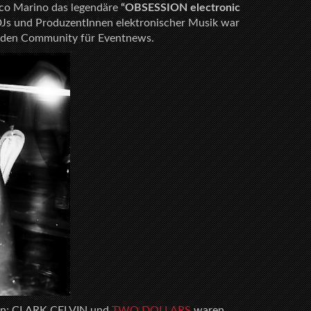
co Marino das legendäre
“OBSESSION electronic
DJs und ProduzentInnen elektronischer Musik war
enden Community für Eventnews.
nten; CLARK CELVIN und
TWO DOLLARS
waren