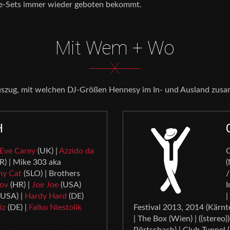
se-Sets immer wieder geboten bekommt.
Mit Wem + Wo
X
Auszug, mit welchen DJ-Größen Hennesy im In- und Ausland zusa
H
Eve Carey
(UK) |
Azzido da
C
R) | Mike 303 aka
(
hy Cat
(SLO) | Brothers
/
ov
(HR) |
Joe Joe
(USA)
I
USA) |
Hardy Hard
(DE)
|
iz
(DE) |
Falko Niestolik
Festival 2013, 2014 (Kärnte
| The Box (Wien) | ((stereo)