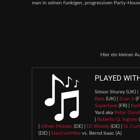
man in seinen funkigen, progressiven Party-Hou
Hier ein kleiner 
PLAYED WIT
Simon Shurey (UK) |
Bass
(UK) |
Scan X
(F
Superfunk
(FR) |
Kat
Yard aka
Petar Dund
|
Roberto Q. Ingram
(
|
Oliver Moldan
(DE) |
DJ Woody
(DE) |
SL Curt
(DE) |
ElectronMike
vs. Bernd Isaac (A)