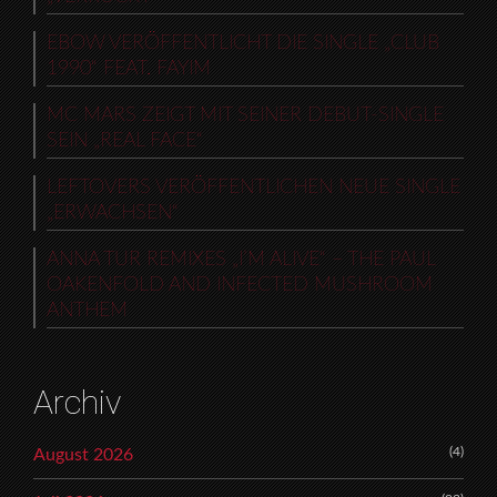
EBOW VERÖFFENTLICHT DIE SINGLE „CLUB
1990“ FEAT. FAYIM
MC MARS ZEIGT MIT SEINER DEBUT-SINGLE
SEIN „REAL FACE“
LEFTOVERS VERÖFFENTLICHEN NEUE SINGLE
„ERWACHSEN“
ANNA TUR REMIXES „I’M ALIVE“ – THE PAUL
OAKENFOLD AND INFECTED MUSHROOM
ANTHEM
Archiv
(4)
August 2026