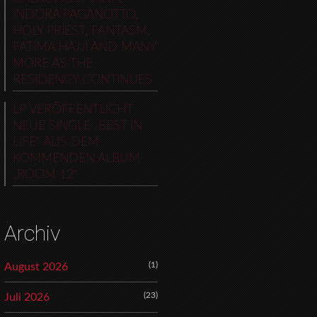
INDORA PAGANOTTO,
HOLY PRIEST, FANTASM,
FATIMA HAJJI AND MANY
MORE AS THE
RESIDENCY CONTINUES
LP VERÖFFENTLICHT
NEUE SINGLE „BEST IN
LIFE“ AUS DEM
KOMMENDEN ALBUM
„ROOM 12“
Archiv
(1)
August 2026
(23)
Juli 2026