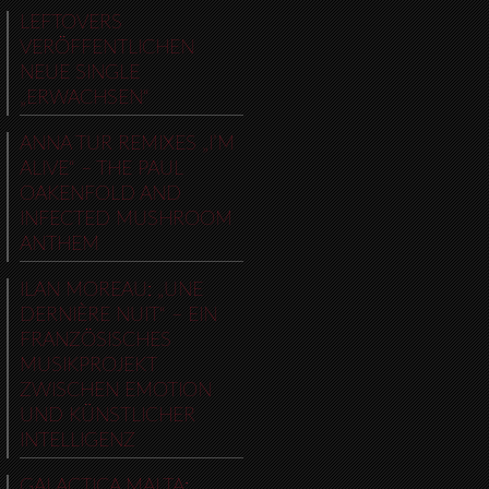
LEFTOVERS
VERÖFFENTLICHEN
NEUE SINGLE
„ERWACHSEN“
ANNA TUR REMIXES „I’M
ALIVE“ – THE PAUL
OAKENFOLD AND
INFECTED MUSHROOM
ANTHEM
ILAN MOREAU: „UNE
DERNIÈRE NUIT“ – EIN
FRANZÖSISCHES
MUSIKPROJEKT
ZWISCHEN EMOTION
UND KÜNSTLICHER
INTELLIGENZ
GALACTICA MALTA: