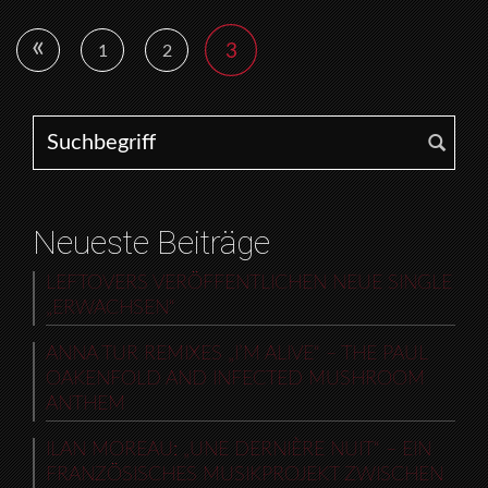
«
3
1
2
Search for:
Neueste Beiträge
LEFTOVERS VERÖFFENTLICHEN NEUE SINGLE
„ERWACHSEN“
ANNA TUR REMIXES „I’M ALIVE“ – THE PAUL
OAKENFOLD AND INFECTED MUSHROOM
ANTHEM
ILAN MOREAU: „UNE DERNIÈRE NUIT“ – EIN
FRANZÖSISCHES MUSIKPROJEKT ZWISCHEN