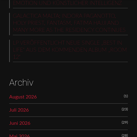
EMOTION UND KÜNSTLICHER INTELLIGENZ
GALACTICA MALTA: INDORA PAGANOTTO,
HOLY PRIEST, FANTASM, FATIMA HAJJI AND
MANY MORE AS THE RESIDENCY CONTINUES
LP VERÖFFENTLICHT NEUE SINGLE „BEST IN
LIFE“ AUS DEM KOMMENDEN ALBUM „ROOM
12“
Archiv
(1)
August 2026
(23)
Juli 2026
(29)
Juni 2026
(28)
Mai 2026