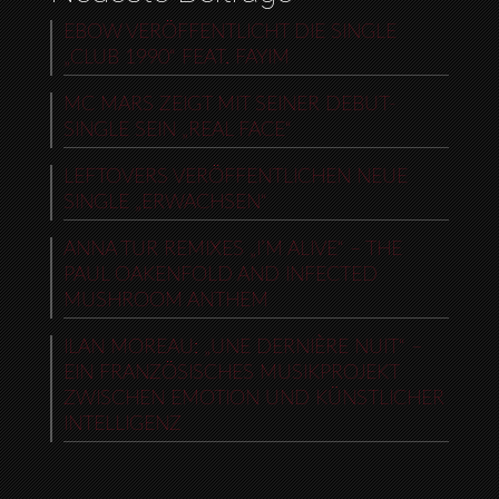
EBOW VERÖFFENTLICHT DIE SINGLE
„CLUB 1990“ FEAT. FAYIM
MC MARS ZEIGT MIT SEINER DEBUT-
SINGLE SEIN „REAL FACE“
LEFTOVERS VERÖFFENTLICHEN NEUE
SINGLE „ERWACHSEN“
ANNA TUR REMIXES „I’M ALIVE“ – THE
PAUL OAKENFOLD AND INFECTED
MUSHROOM ANTHEM
ILAN MOREAU: „UNE DERNIÈRE NUIT“ –
EIN FRANZÖSISCHES MUSIKPROJEKT
ZWISCHEN EMOTION UND KÜNSTLICHER
INTELLIGENZ