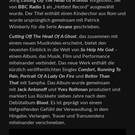
Song
Cutting Off The Head Of A Ghost
vorgestellt, der
von
BBC Radio 1
als „Hottest Record“ ausgewählt
wurde. Der Titel enthält einen Kinderchor aus Rom und
wurde ursprünglich gemeinsam mit Patrick
Wimberly für die Serie
Arcane
geschrieben.
Cutting Off The Head Of A Ghost
, das zusammen mit
einem neuen Musikvideo erscheint, bietet den
neuesten Einblick in die Welt von
So Help Me God
–
einem Album, das Musik, Film und Performance
miteinander verbindet. Das neue Werk enthält die
kürzlich veröffentlichten Singles
Comfort
,
Running To
Pain
,
Portrait Of A Lady On Fire
und
Better Than
That
mit Sampha. Das Album wurde gemeinsam
mit
Jack Antonoff
und
Yves Rothman
produziert und
markiert Lus Rückkehr sieben Jahre nach dem
Debütalbum
Blood
. Es ist geprägt von einem
tiefgreifenden Gefühl der Verwandlung, in dem
Hingabe, Verlangen, Trauer und Transzendenz
miteinander verschmelzen.