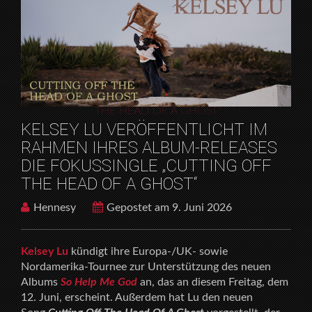
GHOST“
X
HOME
RELEASES
KELSEY LU VERÖFFENTLICHT IM RAHMEN IHRES
ALBUM-RELEASES DIE FOKUSSINGLE „CUTTING OFF
THE HEAD OF A GHOST“
KELSEY LU VERÖFFENTLICHT IM
RAHMEN IHRES ALBUM-RELEASES
DIE FOKUSSINGLE „CUTTING OFF
THE HEAD OF A GHOST“
Hennesy
Gepostet am 9. Juni 2026
Kelsey Lu
kündigt ihre Europa-/UK- sowie
Nordamerika-Tournee zur Unterstützung des neuen
Albums
So Help Me God
an, das an diesem Freitag, dem
12. Juni, erscheint. Außerdem hat Lu den neuen