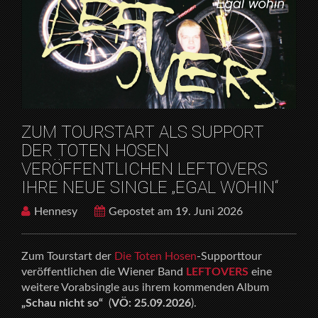
X
HOME
RELEASES
ZUM TOURSTART ALS SUPPORT DER TOTEN HOSEN
VERÖFFENTLICHEN LEFTOVERS IHRE NEUE SINGLE
„EGAL WOHIN“
ZUM TOURSTART ALS SUPPORT
DER TOTEN HOSEN
VERÖFFENTLICHEN LEFTOVERS
IHRE NEUE SINGLE „EGAL WOHIN“
Hennesy
Gepostet am 19. Juni 2026
Zum Tourstart der
Die Toten Hosen
-Supporttour
veröffentlichen die Wiener Band
LEFTOVERS
eine
weitere Vorabsingle aus ihrem kommenden Album
„Schau nicht so“
(
VÖ: 25.09.2026
).