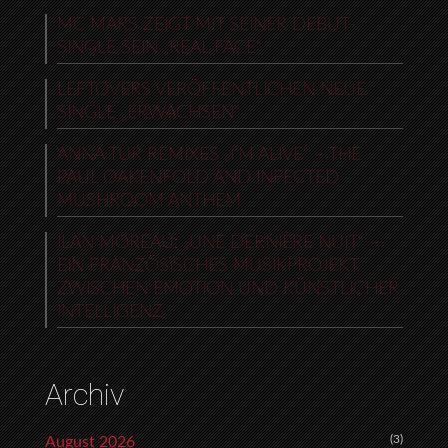
MC MARS ZEIGT MIT SEINER DEBUT-
SINGLE SEIN „REAL FACE“
LEFTOVERS VERÖFFENTLICHEN NEUE
SINGLE „ERWACHSEN“
ANNA TUR REMIXES „I’M ALIVE“ – THE
PAUL OAKENFOLD AND INFECTED
MUSHROOM ANTHEM
ILAN MOREAU: „UNE DERNIÈRE NUIT“ –
EIN FRANZÖSISCHES MUSIKPROJEKT
ZWISCHEN EMOTION UND KÜNSTLICHER
INTELLIGENZ
Archiv
(3)
August 2026