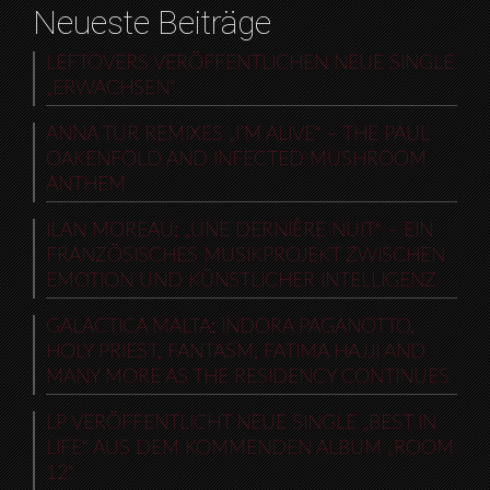
Neueste Beiträge
LEFTOVERS VERÖFFENTLICHEN NEUE SINGLE
„ERWACHSEN“
ANNA TUR REMIXES „I’M ALIVE“ – THE PAUL
OAKENFOLD AND INFECTED MUSHROOM
ANTHEM
ILAN MOREAU: „UNE DERNIÈRE NUIT“ – EIN
FRANZÖSISCHES MUSIKPROJEKT ZWISCHEN
EMOTION UND KÜNSTLICHER INTELLIGENZ
GALACTICA MALTA: INDORA PAGANOTTO,
HOLY PRIEST, FANTASM, FATIMA HAJJI AND
MANY MORE AS THE RESIDENCY CONTINUES
LP VERÖFFENTLICHT NEUE SINGLE „BEST IN
LIFE“ AUS DEM KOMMENDEN ALBUM „ROOM
12“