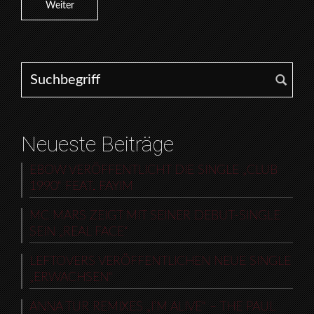
Weiter
Search for:
Neueste Beiträge
EBOW VERÖFFENTLICHT DIE SINGLE „CLUB
1990“ FEAT. FAYIM
MC MARS ZEIGT MIT SEINER DEBUT-SINGLE
SEIN „REAL FACE“
LEFTOVERS VERÖFFENTLICHEN NEUE SINGLE
„ERWACHSEN“
ANNA TUR REMIXES „I’M ALIVE“ – THE PAUL