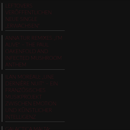
LEFTOVERS
VERÖFFENTLICHEN
NEUE SINGLE
„ERWACHSEN“
ANNA TUR REMIXES „I’M
ALIVE“ – THE PAUL
OAKENFOLD AND
INFECTED MUSHROOM
ANTHEM
ILAN MOREAU: „UNE
DERNIÈRE NUIT“ – EIN
FRANZÖSISCHES
MUSIKPROJEKT
ZWISCHEN EMOTION
UND KÜNSTLICHER
INTELLIGENZ
GALACTICA MALTA: