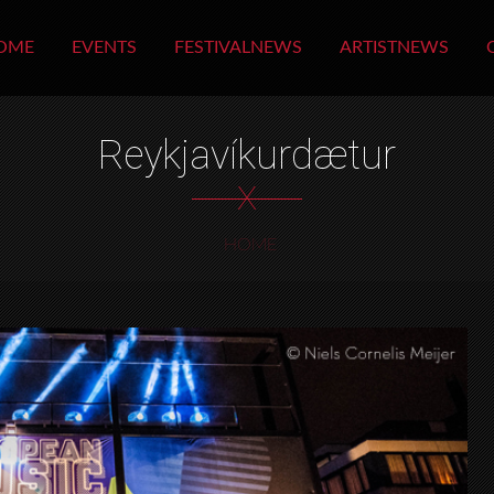
OME
EVENTS
FESTIVALNEWS
ARTISTNEWS
Reykjavíkurdætur
X
HOME