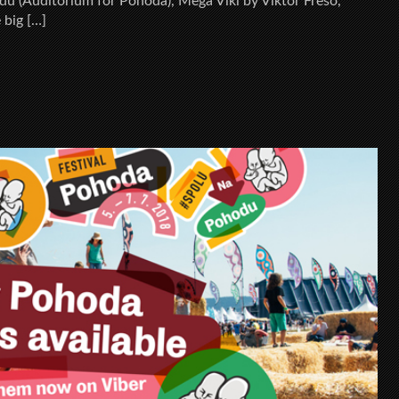
u (Auditorium for Pohoda), Mega Viki by Viktor Frešo,
 big […]