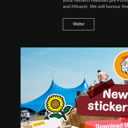
Ilona Németh Hľadisko pre Pohod
and Minaret. We will honour the
Weiter