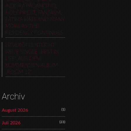
INDORA PAGANOTTO,
HOLY PRIEST, FANTASM,
FATIMA HAJJI AND MANY
MORE AS THE
RESIDENCY CONTINUES
LP VERÖFFENTLICHT
NEUE SINGLE „BEST IN
LIFE“ AUS DEM
KOMMENDEN ALBUM
„ROOM 12“
Archiv
(1)
August 2026
(23)
Juli 2026