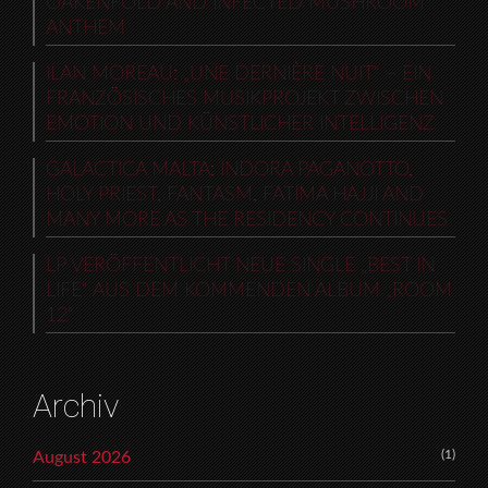
OAKENFOLD AND INFECTED MUSHROOM
ANTHEM
ILAN MOREAU: „UNE DERNIÈRE NUIT“ – EIN
FRANZÖSISCHES MUSIKPROJEKT ZWISCHEN
EMOTION UND KÜNSTLICHER INTELLIGENZ
GALACTICA MALTA: INDORA PAGANOTTO,
HOLY PRIEST, FANTASM, FATIMA HAJJI AND
MANY MORE AS THE RESIDENCY CONTINUES
LP VERÖFFENTLICHT NEUE SINGLE „BEST IN
LIFE“ AUS DEM KOMMENDEN ALBUM „ROOM
12“
Archiv
(1)
August 2026