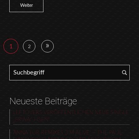
Weiter
»
1
2
Search for:
Neueste Beiträge
LEFTOVERS VERÖFFENTLICHEN NEUE SINGLE
„ERWACHSEN“
ANNA TUR REMIXES „I’M ALIVE“ – THE PAUL