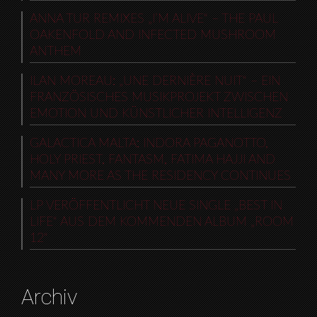
ANNA TUR REMIXES „I’M ALIVE“ – THE PAUL
OAKENFOLD AND INFECTED MUSHROOM
ANTHEM
ILAN MOREAU: „UNE DERNIÈRE NUIT“ – EIN
FRANZÖSISCHES MUSIKPROJEKT ZWISCHEN
EMOTION UND KÜNSTLICHER INTELLIGENZ
GALACTICA MALTA: INDORA PAGANOTTO,
HOLY PRIEST, FANTASM, FATIMA HAJJI AND
MANY MORE AS THE RESIDENCY CONTINUES
LP VERÖFFENTLICHT NEUE SINGLE „BEST IN
LIFE“ AUS DEM KOMMENDEN ALBUM „ROOM
12“
Archiv