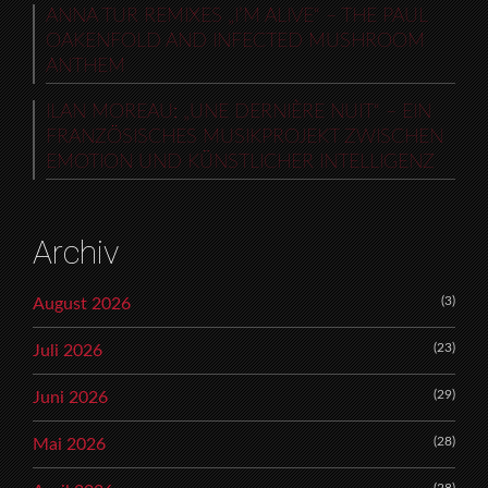
ANNA TUR REMIXES „I’M ALIVE“ – THE PAUL
OAKENFOLD AND INFECTED MUSHROOM
ANTHEM
ILAN MOREAU: „UNE DERNIÈRE NUIT“ – EIN
FRANZÖSISCHES MUSIKPROJEKT ZWISCHEN
EMOTION UND KÜNSTLICHER INTELLIGENZ
Archiv
(3)
August 2026
(23)
Juli 2026
(29)
Juni 2026
(28)
Mai 2026