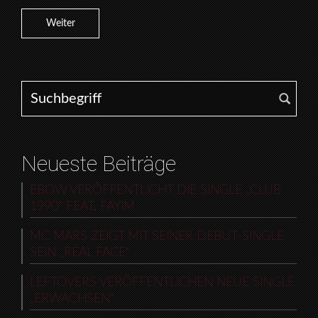
Weiter
Search for:
Neueste Beiträge
EBOW VERÖFFENTLICHT DIE SINGLE „CLUB
1990“ FEAT. FAYIM
MC MARS ZEIGT MIT SEINER DEBUT-SINGLE
SEIN „REAL FACE“
LEFTOVERS VERÖFFENTLICHEN NEUE SINGLE
„ERWACHSEN“