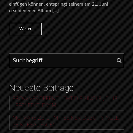
einfügen können, entspringt seinem am 21. Juni
erschienenen Album […]
Weiter
Search for:
Neueste Beiträge
EBOW VERÖFFENTLICHT DIE SINGLE „CLUB
1990“ FEAT. FAYIM
MC MARS ZEIGT MIT SEINER DEBUT-SINGLE
SEIN „REAL FACE“