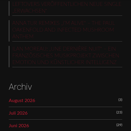
LEFTOVERS VERÖFFENTLICHEN NEUE SINGLE
„ERWACHSEN“
ANNA TUR REMIXES „I’M ALIVE“ – THE PAUL
OAKENFOLD AND INFECTED MUSHROOM
ANTHEM
ILAN MOREAU: „UNE DERNIÈRE NUIT“ – EIN
FRANZÖSISCHES MUSIKPROJEKT ZWISCHEN
EMOTION UND KÜNSTLICHER INTELLIGENZ
Archiv
(3)
August 2026
(23)
Juli 2026
(29)
Juni 2026