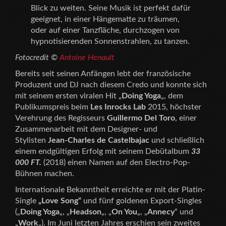
Blick zu weiten. Seine Musik ist perfekt dafür
geeignet, in einer Hängematte zu träumen,
oder auf einer Tanzfläche, durchzogen von
hypnotisierenden Sonnenstrahlen, zu tanzen.
Fotocredit ©
Antoine Henault
Bereits seit seinen Anfängen lebt der französische
Produzent und DJ nach diesem Credo und konnte sich
mit seinem ersten viralen Hit „
Doing Yoga
„, dem
Publikumspreis beim
Les Inrocks Lab
2015, höchster
Verehrung des Regisseurs
Guillermo Del Toro
, einer
Zusammenarbeit mit dem Designer- und
Stylisten
Jean-Charles de Castelbajac
und schließlich
einem endgültigen Erfolg mit seinem Debütalbum
33
000 FT.
(2018) einen Namen auf den Electro-Pop-
Bühnen machen.
Internationale Bekanntheit erreichte er mit der Platin-
Single
„Love Song“
und fünf goldenen Export-Singles
(„
Doing Yoga
„, „
Headson
„, „
On You
„, „
Annecy
“ und
„
Work
„). Im Juni letzten Jahres erschien sein zweites