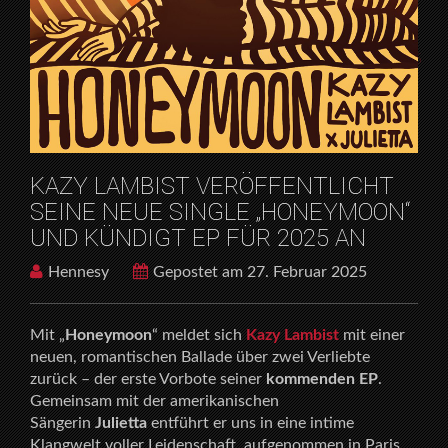
HOME
RELEASES
KAZY LAMBIST VERÖFFENTLICHT SEINE NEUE
SINGLE „HONEYMOON“ UND KÜNDIGT EP FÜR 2025
AN
KAZY LAMBIST VERÖFFENTLICHT
SEINE NEUE SINGLE „HONEYMOON“
UND KÜNDIGT EP FÜR 2025 AN
Hennesy
Gepostet am 27. Februar 2025
Mit „
Honeymoon
“ meldet sich
Kazy Lambist
mit einer
neuen, romantischen Ballade über zwei Verliebte
zurück – der erste Vorbote seiner
kommenden EP
.
Gemeinsam mit der amerikanischen
Sängerin
Julietta
entführt er uns in eine intime
Klangwelt voller Leidenschaft, aufgenommen in Paris.