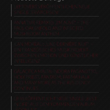
LEFTOVERS VERÖFFENTLICHEN NEUE
SINGLE „ERWACHSEN“
ANNA TUR REMIXES „I’M ALIVE“ – THE
PAUL OAKENFOLD AND INFECTED
MUSHROOM ANTHEM
ILAN MOREAU: „UNE DERNIÈRE NUIT“ –
EIN FRANZÖSISCHES MUSIKPROJEKT
ZWISCHEN EMOTION UND KÜNSTLICHER
INTELLIGENZ
GALACTICA MALTA: INDORA PAGANOTTO,
HOLY PRIEST, FANTASM, FATIMA HAJJI
AND MANY MORE AS THE RESIDENCY
CONTINUES
LP VERÖFFENTLICHT NEUE SINGLE „BEST
IN LIFE“ AUS DEM KOMMENDEN ALBUM