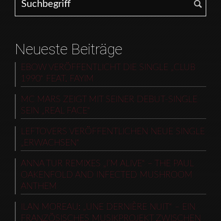
Neueste Beiträge
EBOW VERÖFFENTLICHT DIE SINGLE „CLUB
1990“ FEAT. FAYIM
MC MARS ZEIGT MIT SEINER DEBUT-SINGLE
SEIN „REAL FACE“
LEFTOVERS VERÖFFENTLICHEN NEUE SINGLE
„ERWACHSEN“
ANNA TUR REMIXES „I’M ALIVE“ – THE PAUL
OAKENFOLD AND INFECTED MUSHROOM
ANTHEM
ILAN MOREAU: „UNE DERNIÈRE NUIT“ – EIN
FRANZÖSISCHES MUSIKPROJEKT ZWISCHEN