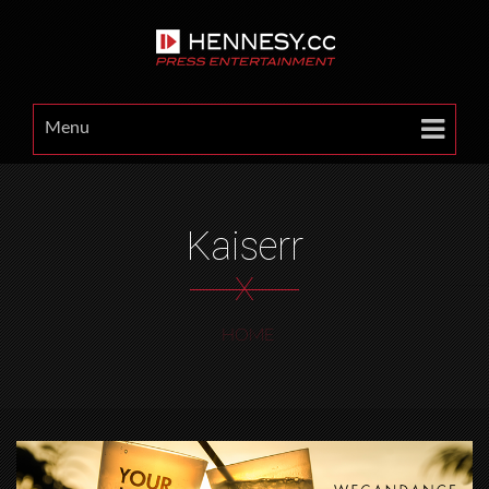
Menu
Kaiserr
X
HOME