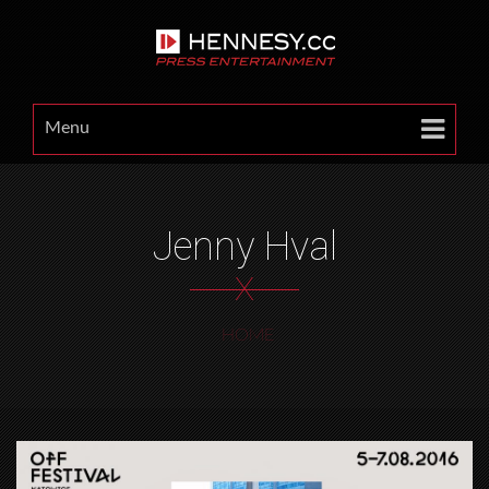
Menu
Jenny Hval
X
HOME