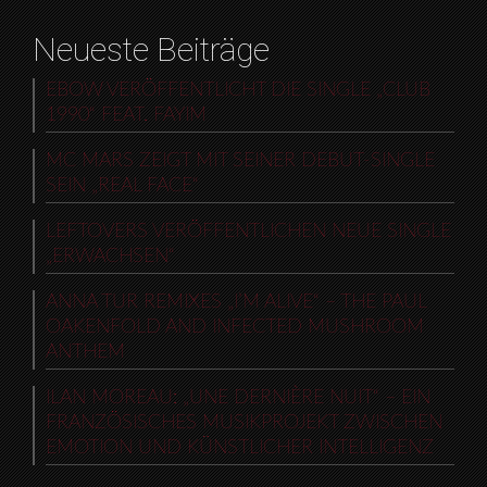
Neueste Beiträge
EBOW VERÖFFENTLICHT DIE SINGLE „CLUB
1990“ FEAT. FAYIM
MC MARS ZEIGT MIT SEINER DEBUT-SINGLE
SEIN „REAL FACE“
LEFTOVERS VERÖFFENTLICHEN NEUE SINGLE
„ERWACHSEN“
ANNA TUR REMIXES „I’M ALIVE“ – THE PAUL
OAKENFOLD AND INFECTED MUSHROOM
ANTHEM
ILAN MOREAU: „UNE DERNIÈRE NUIT“ – EIN
FRANZÖSISCHES MUSIKPROJEKT ZWISCHEN
EMOTION UND KÜNSTLICHER INTELLIGENZ