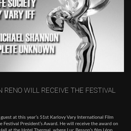
 RENO WILL RECEIVE THE FESTIVAL
guest at this year’s 51st Karlovy Vary International Film
he Festival President’s Award. He will receive the award on
Hall at the Hotel Thermal, where Luc Besson’s film Léon