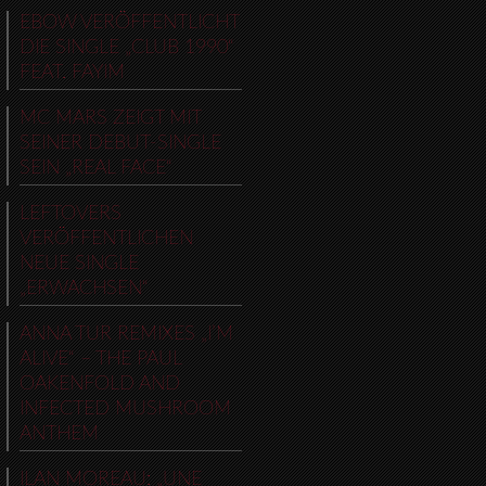
EBOW VERÖFFENTLICHT
DIE SINGLE „CLUB 1990“
FEAT. FAYIM
MC MARS ZEIGT MIT
SEINER DEBUT-SINGLE
SEIN „REAL FACE“
LEFTOVERS
VERÖFFENTLICHEN
NEUE SINGLE
„ERWACHSEN“
ANNA TUR REMIXES „I’M
ALIVE“ – THE PAUL
OAKENFOLD AND
INFECTED MUSHROOM
ANTHEM
ILAN MOREAU: „UNE