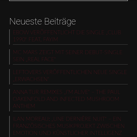
Neueste Beiträge
EBOW VERÖFFENTLICHT DIE SINGLE „CLUB
1990“ FEAT. FAYIM
MC MARS ZEIGT MIT SEINER DEBUT-SINGLE
SEIN „REAL FACE“
LEFTOVERS VERÖFFENTLICHEN NEUE SINGLE
„ERWACHSEN“
ANNA TUR REMIXES „I’M ALIVE“ – THE PAUL
OAKENFOLD AND INFECTED MUSHROOM
ANTHEM
ILAN MOREAU: „UNE DERNIÈRE NUIT“ – EIN
FRANZÖSISCHES MUSIKPROJEKT ZWISCHEN
EMOTION UND KÜNSTLICHER INTELLIGENZ