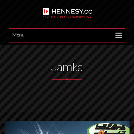
Menu
Jamka
X
HOME