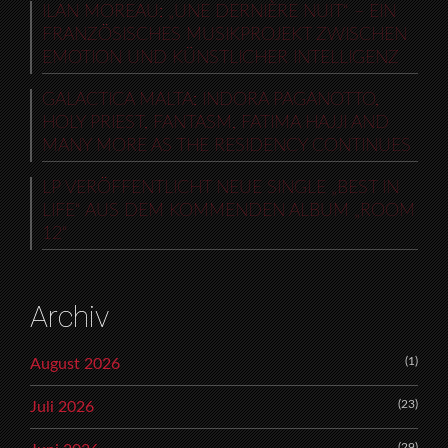
ILAN MOREAU: „UNE DERNIÈRE NUIT“ – EIN
FRANZÖSISCHES MUSIKPROJEKT ZWISCHEN
EMOTION UND KÜNSTLICHER INTELLIGENZ
GALACTICA MALTA: INDORA PAGANOTTO,
HOLY PRIEST, FANTASM, FATIMA HAJJI AND
MANY MORE AS THE RESIDENCY CONTINUES
LP VERÖFFENTLICHT NEUE SINGLE „BEST IN
LIFE“ AUS DEM KOMMENDEN ALBUM „ROOM
12“
Archiv
(1)
August 2026
(23)
Juli 2026
(29)