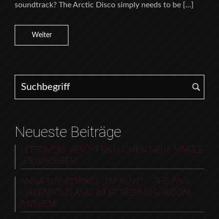
soundtrack? The Arctic Disco simply needs to be […]
Weiter
Search for:
Neueste Beiträge
LEFTOVERS VERÖFFENTLICHEN NEUE SINGLE
„ERWACHSEN“
ANNA TUR REMIXES „I’M ALIVE“ – THE PAUL
OAKENFOLD AND INFECTED MUSHROOM
ANTHEM