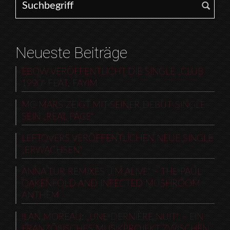
Neueste Beiträge
EBOW VERÖFFENTLICHT DIE SINGLE „CLUB
1990“ FEAT. FAYIM
MC MARS ZEIGT MIT SEINER DEBUT-SINGLE
SEIN „REAL FACE“
LEFTOVERS VERÖFFENTLICHEN NEUE SINGLE
„ERWACHSEN“
ANNA TUR REMIXES „I’M ALIVE“ – THE PAUL
OAKENFOLD AND INFECTED MUSHROOM
ANTHEM
ILAN MOREAU: „UNE DERNIÈRE NUIT“ – EIN
FRANZÖSISCHES MUSIKPROJEKT ZWISCHEN