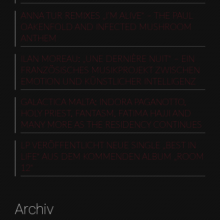
ANNA TUR REMIXES „I’M ALIVE“ – THE PAUL
OAKENFOLD AND INFECTED MUSHROOM
ANTHEM
ILAN MOREAU: „UNE DERNIÈRE NUIT“ – EIN
FRANZÖSISCHES MUSIKPROJEKT ZWISCHEN
EMOTION UND KÜNSTLICHER INTELLIGENZ
GALACTICA MALTA: INDORA PAGANOTTO,
HOLY PRIEST, FANTASM, FATIMA HAJJI AND
MANY MORE AS THE RESIDENCY CONTINUES
LP VERÖFFENTLICHT NEUE SINGLE „BEST IN
LIFE“ AUS DEM KOMMENDEN ALBUM „ROOM
12“
Archiv