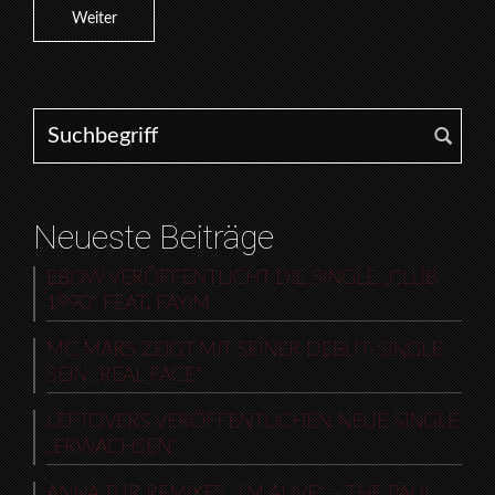
Weiter
Search for:
Neueste Beiträge
EBOW VERÖFFENTLICHT DIE SINGLE „CLUB
1990“ FEAT. FAYIM
MC MARS ZEIGT MIT SEINER DEBUT-SINGLE
SEIN „REAL FACE“
LEFTOVERS VERÖFFENTLICHEN NEUE SINGLE
„ERWACHSEN“
ANNA TUR REMIXES „I’M ALIVE“ – THE PAUL