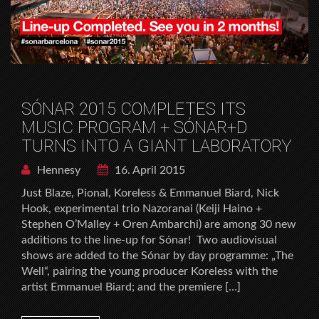
SÓNAR 2015 COMPLETES ITS
MUSIC PROGRAM + SÓNAR+D
TURNS INTO A GIANT LABORATORY
Hennesy
16. April 2015
Just Blaze, Pional, Koreless & Emmanuel Biard, Nick
Hook, experimental trio Nazoranai (Keiji Haino +
Stephen O’Malley + Oren Ambarchi) are among 30 new
additions to the line-up for Sónar! Two audiovisual
shows are added to the Sónar by day programme: „The
Well“, pairing the young producer Koreless with the
artist Emmanuel Biard; and the premiere […]