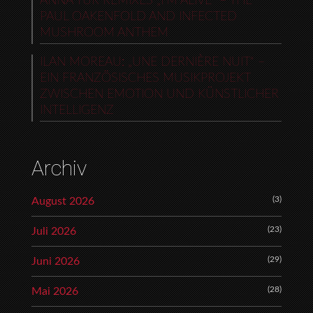
ANNA TUR REMIXES „I’M ALIVE“ – THE
PAUL OAKENFOLD AND INFECTED
MUSHROOM ANTHEM
ILAN MOREAU: „UNE DERNIÈRE NUIT“ –
EIN FRANZÖSISCHES MUSIKPROJEKT
ZWISCHEN EMOTION UND KÜNSTLICHER
INTELLIGENZ
Archiv
(3)
August 2026
(23)
Juli 2026
(29)
Juni 2026
(28)
Mai 2026