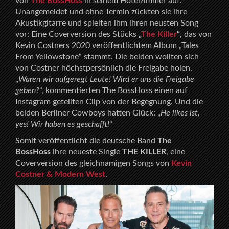
von
The BossHoss
in seinem Hotelzimmer auf.
Unangemeldet und ohne Termin zückten sie ihre
Akustikgitarre und spielten ihm ihren neusten Song
vor: Eine Coverversion des Stücks
„
The Killer
“
, das von
Kevin Costners 2020 veröffentlichtem Album „Tales
From Yellowstone“ stammt. Die beiden wollten sich
von Costner höchstpersönlich die Freigabe holen.
„
Waren wir aufgeregt Leute! Wird er uns die Freigabe
geben?
“, kommentierten The BossHoss einen auf
Instagram geteilten Clip von der Begegnung. Und die
beiden Berliner Cowboys hatten Glück: „
He likes ist,
yes! Wir haben es geschafft!
“
Somit veröffentlicht die deutsche Band
The
BossHoss
ihre neueste Single
THE KILLER
, eine
Coverversion des gleichnamigen Songs von
Kevin
Costner & Modern West
.