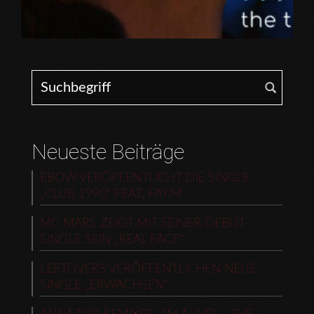
Search for:
Neueste Beiträge
EBOW VERÖFFENTLICHT DIE SINGLE
„CLUB 1990“ FEAT. FAYIM
MC MARS ZEIGT MIT SEINER DEBUT-
SINGLE SEIN „REAL FACE“
LEFTOVERS VERÖFFENTLICHEN NEUE
SINGLE „ERWACHSEN“