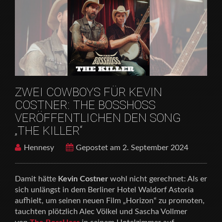
HOME
ARTISTS
ZWEI COWBOYS FÜR KEVIN COSTNER: THE
BOSSHOSS VERÖFFENTLICHEN DEN SONG „THE
KILLER“
ZWEI COWBOYS FÜR KEVIN
COSTNER: THE BOSSHOSS
VERÖFFENTLICHEN DEN SONG
„THE KILLER“
Hennesy
Gepostet am 2. September 2024
Damit hätte
Kevin Costner
wohl nicht gerechnet: Als er
sich unlängst in dem Berliner Hotel Waldorf Astoria
aufhielt, um seinen neuen Film „Horizon“ zu promoten,
tauchten plötzlich Alec Völkel und Sascha Vollmer