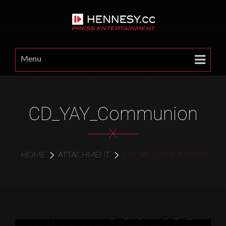
Menu
CD_YAY_Communion
X
HOME
ATTACHMENT
CD_YAY_COMMUNION