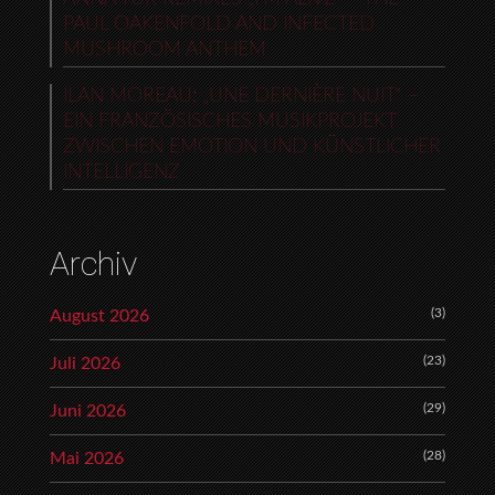
PAUL OAKENFOLD AND INFECTED
MUSHROOM ANTHEM
ILAN MOREAU: „UNE DERNIÈRE NUIT“ –
EIN FRANZÖSISCHES MUSIKPROJEKT
ZWISCHEN EMOTION UND KÜNSTLICHER
INTELLIGENZ
Archiv
(3)
August 2026
(23)
Juli 2026
(29)
Juni 2026
(28)
Mai 2026