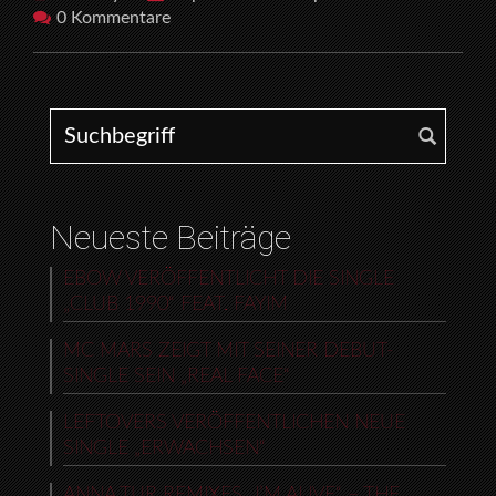
0 Kommentare
Search for:
Neueste Beiträge
EBOW VERÖFFENTLICHT DIE SINGLE
„CLUB 1990“ FEAT. FAYIM
MC MARS ZEIGT MIT SEINER DEBUT-
SINGLE SEIN „REAL FACE“
LEFTOVERS VERÖFFENTLICHEN NEUE
SINGLE „ERWACHSEN“
ANNA TUR REMIXES „I’M ALIVE“ – THE