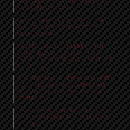
LEFTOVERS VERÖFFENTLICHEN NEUE
SINGLE „ERWACHSEN“
ANNA TUR REMIXES „I’M ALIVE“ – THE
PAUL OAKENFOLD AND INFECTED
MUSHROOM ANTHEM
ILAN MOREAU: „UNE DERNIÈRE NUIT“ –
EIN FRANZÖSISCHES MUSIKPROJEKT
ZWISCHEN EMOTION UND KÜNSTLICHER
INTELLIGENZ
GALACTICA MALTA: INDORA PAGANOTTO,
HOLY PRIEST, FANTASM, FATIMA HAJJI
AND MANY MORE AS THE RESIDENCY
CONTINUES
LP VERÖFFENTLICHT NEUE SINGLE „BEST
IN LIFE“ AUS DEM KOMMENDEN ALBUM
„ROOM 12“