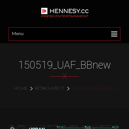
Menu
150519_UAF_BBnew
X
HOME
ATTACHMENT
150519_UAF_BBNEW