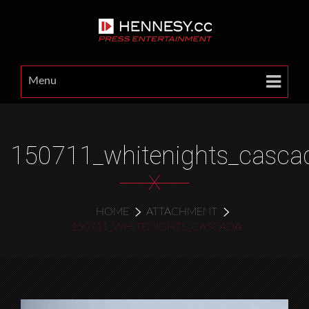
Menu
150711_whitenights_casca
X
HOME
ATTACHMENT
150711_WHITENIGHTS_CASCADA