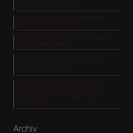
„CLUB 1990“ FEAT. FAYIM
MC MARS ZEIGT MIT SEINER DEBUT-
SINGLE SEIN „REAL FACE“
LEFTOVERS VERÖFFENTLICHEN NEUE
SINGLE „ERWACHSEN“
ANNA TUR REMIXES „I’M ALIVE“ – THE
PAUL OAKENFOLD AND INFECTED
MUSHROOM ANTHEM
ILAN MOREAU: „UNE DERNIÈRE NUIT“ –
EIN FRANZÖSISCHES MUSIKPROJEKT
ZWISCHEN EMOTION UND KÜNSTLICHER
INTELLIGENZ
Archiv