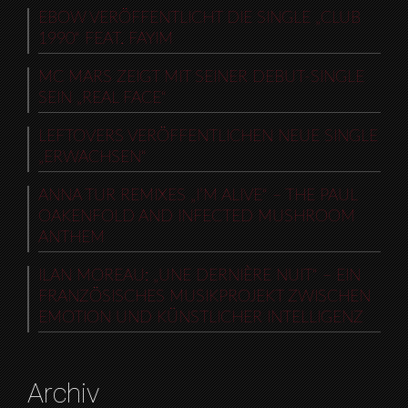
EBOW VERÖFFENTLICHT DIE SINGLE „CLUB
1990“ FEAT. FAYIM
MC MARS ZEIGT MIT SEINER DEBUT-SINGLE
SEIN „REAL FACE“
LEFTOVERS VERÖFFENTLICHEN NEUE SINGLE
„ERWACHSEN“
ANNA TUR REMIXES „I’M ALIVE“ – THE PAUL
OAKENFOLD AND INFECTED MUSHROOM
ANTHEM
ILAN MOREAU: „UNE DERNIÈRE NUIT“ – EIN
FRANZÖSISCHES MUSIKPROJEKT ZWISCHEN
EMOTION UND KÜNSTLICHER INTELLIGENZ
Archiv