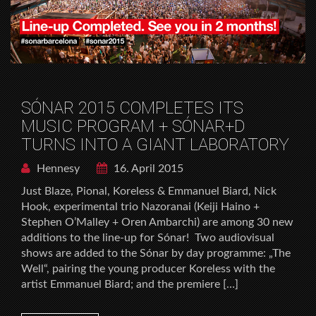
SÓNAR 2015 COMPLETES ITS
MUSIC PROGRAM + SÓNAR+D
TURNS INTO A GIANT LABORATORY
Hennesy
16. April 2015
Just Blaze, Pional, Koreless & Emmanuel Biard, Nick
Hook, experimental trio Nazoranai (Keiji Haino +
Stephen O’Malley + Oren Ambarchi) are among 30 new
additions to the line-up for Sónar! Two audiovisual
shows are added to the Sónar by day programme: „The
Well“, pairing the young producer Koreless with the
artist Emmanuel Biard; and the premiere […]