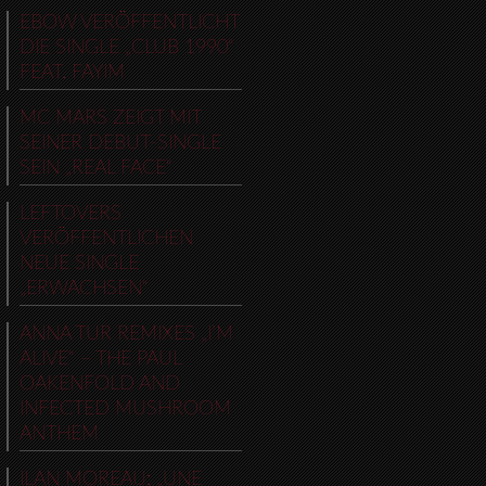
EBOW VERÖFFENTLICHT
DIE SINGLE „CLUB 1990“
FEAT. FAYIM
MC MARS ZEIGT MIT
SEINER DEBUT-SINGLE
SEIN „REAL FACE“
LEFTOVERS
VERÖFFENTLICHEN
NEUE SINGLE
„ERWACHSEN“
ANNA TUR REMIXES „I’M
ALIVE“ – THE PAUL
OAKENFOLD AND
INFECTED MUSHROOM
ANTHEM
ILAN MOREAU: „UNE