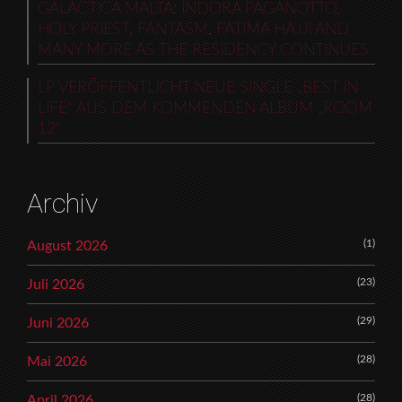
GALACTICA MALTA: INDORA PAGANOTTO,
HOLY PRIEST, FANTASM, FATIMA HAJJI AND
MANY MORE AS THE RESIDENCY CONTINUES
LP VERÖFFENTLICHT NEUE SINGLE „BEST IN
LIFE“ AUS DEM KOMMENDEN ALBUM „ROOM
12“
Archiv
(1)
August 2026
(23)
Juli 2026
(29)
Juni 2026
(28)
Mai 2026
(28)
April 2026