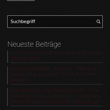
Search for:
Neueste Beiträge
LEFTOVERS VERÖFFENTLICHEN NEUE SINGLE
„ERWACHSEN“
ANNA TUR REMIXES „I’M ALIVE“ – THE PAUL
OAKENFOLD AND INFECTED MUSHROOM
ANTHEM
ILAN MOREAU: „UNE DERNIÈRE NUIT“ – EIN
FRANZÖSISCHES MUSIKPROJEKT ZWISCHEN
EMOTION UND KÜNSTLICHER INTELLIGENZ