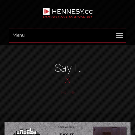
Menu
Say It
X
HOME