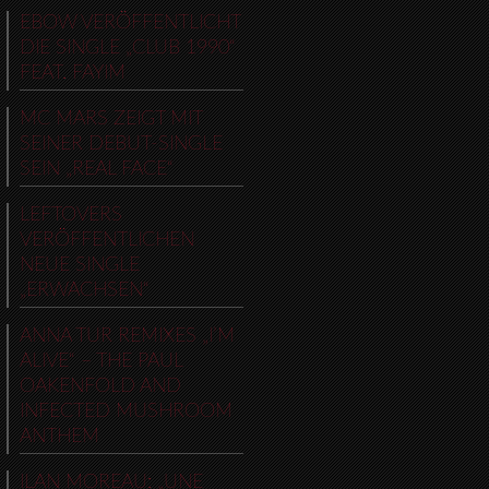
EBOW VERÖFFENTLICHT
DIE SINGLE „CLUB 1990“
FEAT. FAYIM
MC MARS ZEIGT MIT
SEINER DEBUT-SINGLE
SEIN „REAL FACE“
LEFTOVERS
VERÖFFENTLICHEN
NEUE SINGLE
„ERWACHSEN“
ANNA TUR REMIXES „I’M
ALIVE“ – THE PAUL
OAKENFOLD AND
INFECTED MUSHROOM
ANTHEM
ILAN MOREAU: „UNE