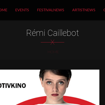
OME
EVENTS
FESTIVALNEWS
ARTISTNEWS
Rémi Caillebot
X
HOME