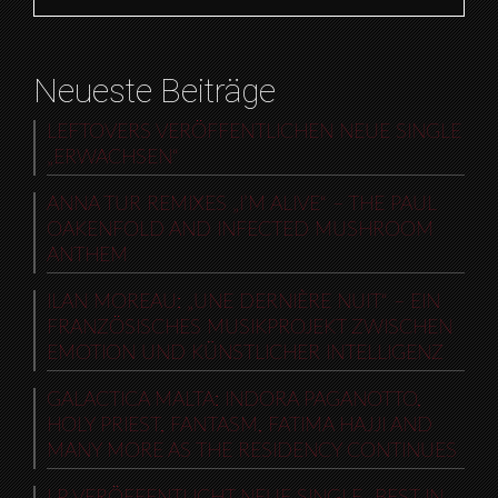
Neueste Beiträge
LEFTOVERS VERÖFFENTLICHEN NEUE SINGLE
„ERWACHSEN“
ANNA TUR REMIXES „I’M ALIVE“ – THE PAUL
OAKENFOLD AND INFECTED MUSHROOM
ANTHEM
ILAN MOREAU: „UNE DERNIÈRE NUIT“ – EIN
FRANZÖSISCHES MUSIKPROJEKT ZWISCHEN
EMOTION UND KÜNSTLICHER INTELLIGENZ
GALACTICA MALTA: INDORA PAGANOTTO,
HOLY PRIEST, FANTASM, FATIMA HAJJI AND
MANY MORE AS THE RESIDENCY CONTINUES