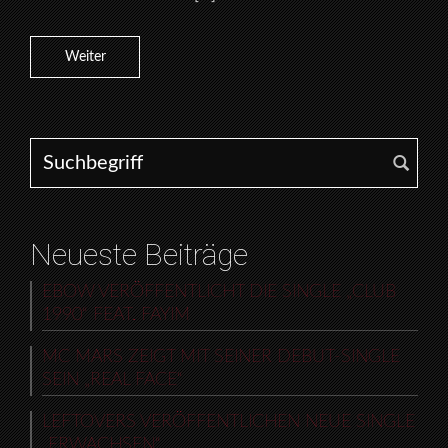
Weiter
Search for:
Neueste Beiträge
EBOW VERÖFFENTLICHT DIE SINGLE „CLUB
1990“ FEAT. FAYIM
MC MARS ZEIGT MIT SEINER DEBUT-SINGLE
SEIN „REAL FACE“
LEFTOVERS VERÖFFENTLICHEN NEUE SINGLE
„ERWACHSEN“