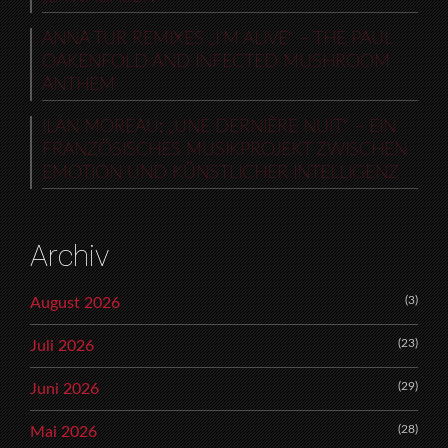
ANNA TUR REMIXES „I’M ALIVE“ – THE PAUL
OAKENFOLD AND INFECTED MUSHROOM
ANTHEM
ILAN MOREAU: „UNE DERNIÈRE NUIT“ – EIN
FRANZÖSISCHES MUSIKPROJEKT ZWISCHEN
EMOTION UND KÜNSTLICHER INTELLIGENZ
Archiv
(3)
August 2026
(23)
Juli 2026
(29)
Juni 2026
(28)
Mai 2026