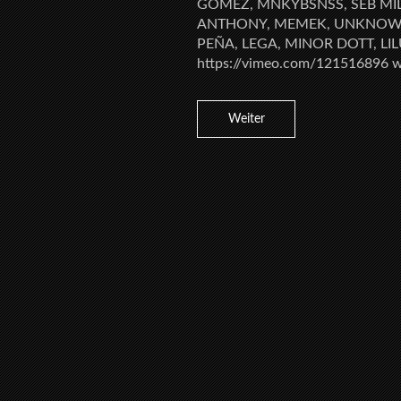
GOMEZ, MNKYBSNSS, SEB M
ANTHONY, MEMEK, UNKNOWN_
PEÑA, LEGA, MINOR DOTT, L
https://vimeo.com/121516896 
Weiter