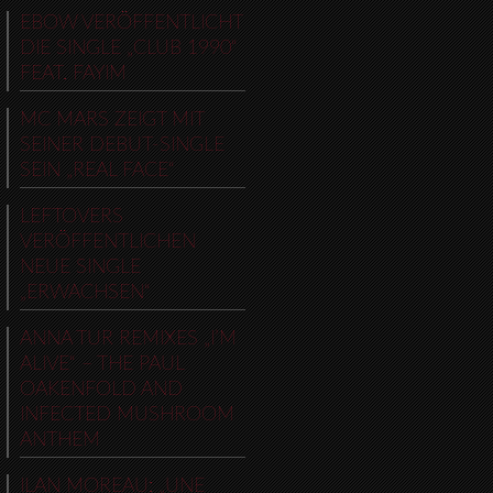
EBOW VERÖFFENTLICHT
DIE SINGLE „CLUB 1990“
FEAT. FAYIM
MC MARS ZEIGT MIT
SEINER DEBUT-SINGLE
SEIN „REAL FACE“
LEFTOVERS
VERÖFFENTLICHEN
NEUE SINGLE
„ERWACHSEN“
ANNA TUR REMIXES „I’M
ALIVE“ – THE PAUL
OAKENFOLD AND
INFECTED MUSHROOM
ANTHEM
ILAN MOREAU: „UNE