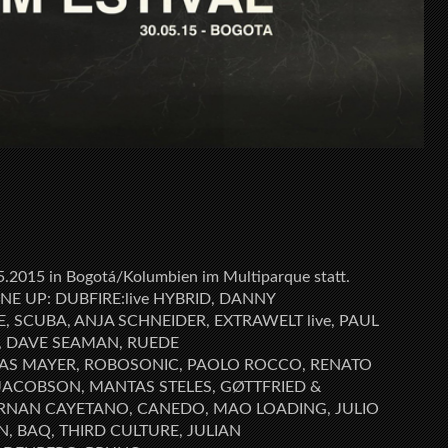
5.2015 in Bogotá/Kolumbien im Multiparque statt.
LINE UP: DUBFIRE:live HYBRID, DANNY
, SCUBA, ANJA SCHNEIDER, EXTRAWELT live, PAUL
N, DAVE SEAMAN, RUEDE
IAS MAYER, ROBOSONIC, PAOLO ROCCO, RENATO
 JACOBSON, MANTAS STELES, GØTTFRIED &
ERNAN CAYETANO, CANEDO, MAO LOADING, JULIO
, BAQ, THIRD CULTURE, JULIAN