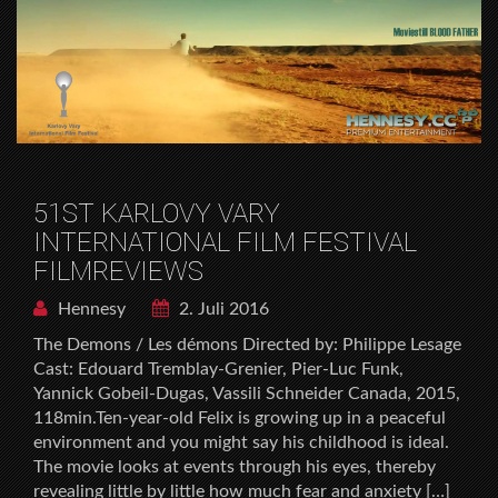
51ST KARLOVY VARY
INTERNATIONAL FILM FESTIVAL
FILMREVIEWS
Hennesy
2. Juli 2016
The Demons / Les démons Directed by: Philippe Lesage
Cast: Edouard Tremblay-Grenier, Pier-Luc Funk,
Yannick Gobeil-Dugas, Vassili Schneider Canada, 2015,
118min.Ten-year-old Felix is growing up in a peaceful
environment and you might say his childhood is ideal.
The movie looks at events through his eyes, thereby
revealing little by little how much fear and anxiety […]