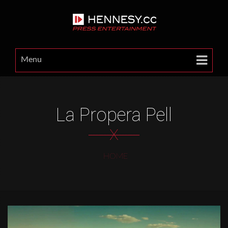
Menu
La Propera Pell
X
HOME