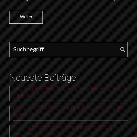
Weiter
Search for:
Neueste Beiträge
NKSN VERÖFFENTLICHT SOMMERHIT-SINGLE
„VERRÜCKT“
EBOW VERÖFFENTLICHT DIE SINGLE „CLUB
1990“ FEAT. FAYIM
MC MARS ZEIGT MIT SEINER DEBUT-SINGLE
SEIN „REAL FACE“