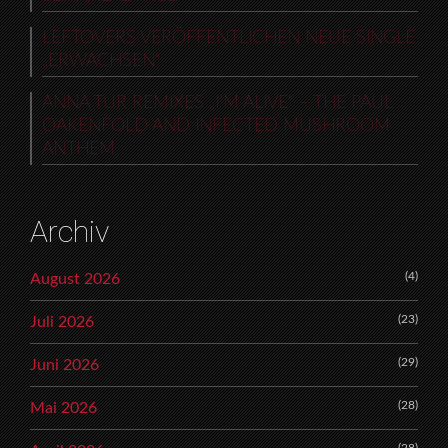
LEFTOVERS VERÖFFENTLICHEN NEUE SINGLE
„ERWACHSEN“
ANNA TUR REMIXES „I’M ALIVE“ – THE PAUL
OAKENFOLD AND INFECTED MUSHROOM
ANTHEM
Archiv
(4)
August 2026
(23)
Juli 2026
(29)
Juni 2026
(28)
Mai 2026
(28)