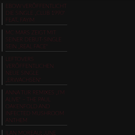
EBOW VERÖFFENTLICHT
DIE SINGLE „CLUB 1990“
FEAT. FAYIM
MC MARS ZEIGT MIT
SEINER DEBUT-SINGLE
SEIN „REAL FACE“
LEFTOVERS
VERÖFFENTLICHEN
NEUE SINGLE
„ERWACHSEN“
ANNA TUR REMIXES „I’M
ALIVE“ – THE PAUL
OAKENFOLD AND
INFECTED MUSHROOM
ANTHEM
ILAN MOREAU: „UNE