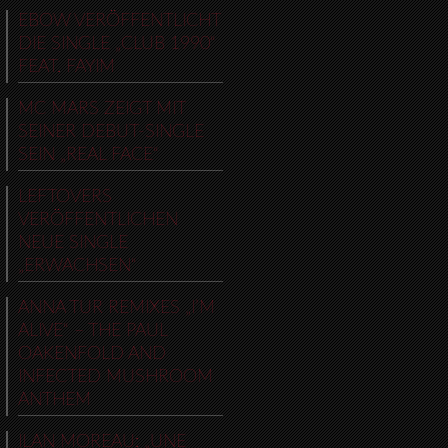
EBOW VERÖFFENTLICHT
DIE SINGLE „CLUB 1990“
FEAT. FAYIM
MC MARS ZEIGT MIT
SEINER DEBUT-SINGLE
SEIN „REAL FACE“
LEFTOVERS
VERÖFFENTLICHEN
NEUE SINGLE
„ERWACHSEN“
ANNA TUR REMIXES „I’M
ALIVE“ – THE PAUL
OAKENFOLD AND
INFECTED MUSHROOM
ANTHEM
ILAN MOREAU: „UNE