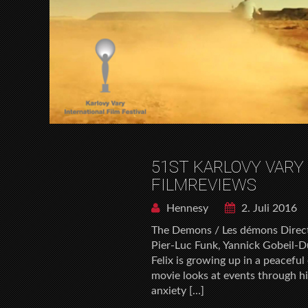
51ST KARLOVY VARY
FILMREVIEWS
Hennesy
2. Juli 2016
The Demons / Les démons Direct
Pier-Luc Funk, Yannick Gobeil-D
Felix is growing up in a peacefu
movie looks at events through his
anxiety […]