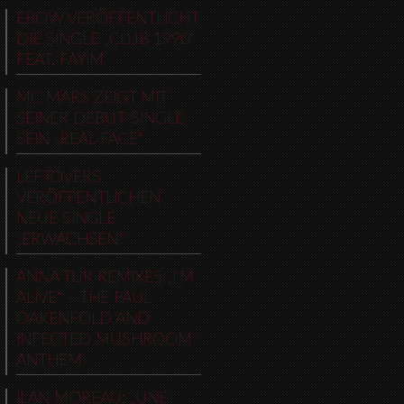
EBOW VERÖFFENTLICHT
DIE SINGLE „CLUB 1990“
FEAT. FAYIM
MC MARS ZEIGT MIT
SEINER DEBUT-SINGLE
SEIN „REAL FACE“
LEFTOVERS
VERÖFFENTLICHEN
NEUE SINGLE
„ERWACHSEN“
ANNA TUR REMIXES „I’M
ALIVE“ – THE PAUL
OAKENFOLD AND
INFECTED MUSHROOM
ANTHEM
ILAN MOREAU: „UNE