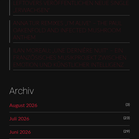
LEFTOVERS VERÖFFENTLICHEN NEUE SINGLE
„ERWACHSEN“
ANNA TUR REMIXES „I’M ALIVE“ – THE PAUL
OAKENFOLD AND INFECTED MUSHROOM
ANTHEM
ILAN MOREAU: „UNE DERNIÈRE NUIT“ – EIN
FRANZÖSISCHES MUSIKPROJEKT ZWISCHEN
EMOTION UND KÜNSTLICHER INTELLIGENZ
Archiv
(3)
August 2026
(23)
Juli 2026
(29)
Juni 2026