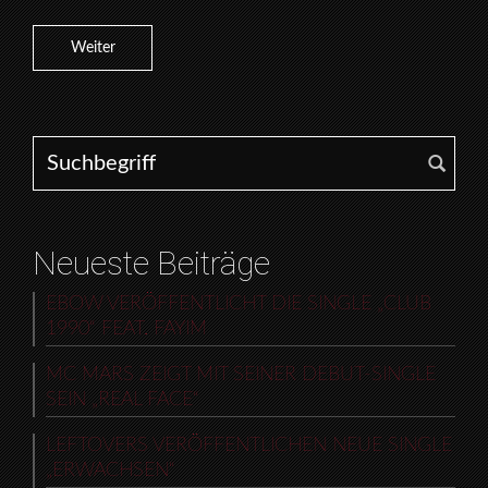
Weiter
Search for:
Neueste Beiträge
EBOW VERÖFFENTLICHT DIE SINGLE „CLUB
1990“ FEAT. FAYIM
MC MARS ZEIGT MIT SEINER DEBUT-SINGLE
SEIN „REAL FACE“
LEFTOVERS VERÖFFENTLICHEN NEUE SINGLE
„ERWACHSEN“