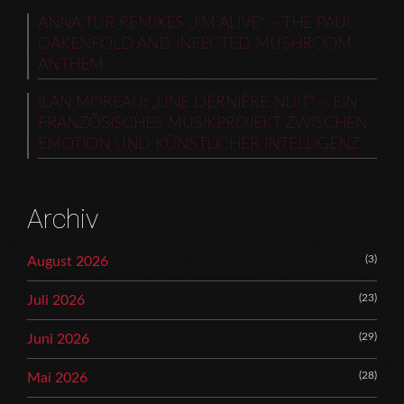
ANNA TUR REMIXES „I’M ALIVE“ – THE PAUL
OAKENFOLD AND INFECTED MUSHROOM
ANTHEM
ILAN MOREAU: „UNE DERNIÈRE NUIT“ – EIN
FRANZÖSISCHES MUSIKPROJEKT ZWISCHEN
EMOTION UND KÜNSTLICHER INTELLIGENZ
Archiv
(3)
August 2026
(23)
Juli 2026
(29)
Juni 2026
(28)
Mai 2026