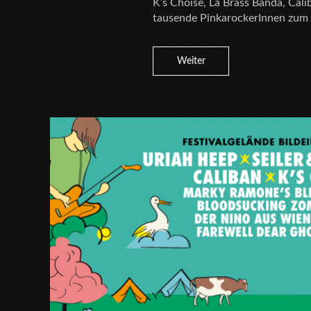
K’s Choise, La Brass Banda, Cal
tausende PinkarockerInnen zum M
Weiter