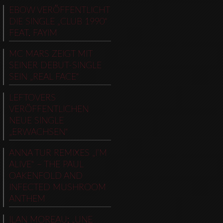
EBOW VERÖFFENTLICHT
DIE SINGLE „CLUB 1990“
FEAT. FAYIM
MC MARS ZEIGT MIT
SEINER DEBUT-SINGLE
SEIN „REAL FACE“
LEFTOVERS
VERÖFFENTLICHEN
NEUE SINGLE
„ERWACHSEN“
ANNA TUR REMIXES „I’M
ALIVE“ – THE PAUL
OAKENFOLD AND
INFECTED MUSHROOM
ANTHEM
ILAN MOREAU: „UNE