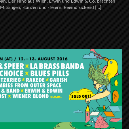
iban, Der Nino aus Wien, Erwin und Edwin & Co. brachten
itsingen, -tanzen und -feiern. Beeindruckend […]