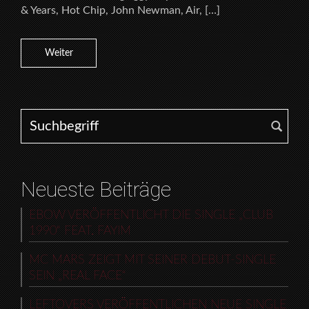
& Years, Hot Chip, John Newman, Air, […]
Weiter
Search for:
Neueste Beiträge
EBOW VERÖFFENTLICHT DIE SINGLE „CLUB
1990“ FEAT. FAYIM
MC MARS ZEIGT MIT SEINER DEBUT-SINGLE
SEIN „REAL FACE“
LEFTOVERS VERÖFFENTLICHEN NEUE SINGLE