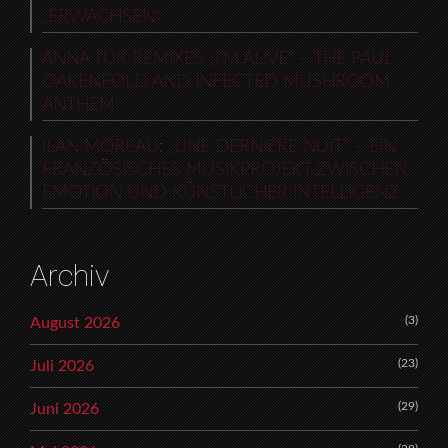
„ERWACHSEN“
ANNA TUR REMIXES „I’M ALIVE“ – THE PAUL
OAKENFOLD AND INFECTED MUSHROOM
ANTHEM
ILAN MOREAU: „UNE DERNIÈRE NUIT“ – EIN
FRANZÖSISCHES MUSIKPROJEKT ZWISCHEN
EMOTION UND KÜNSTLICHER INTELLIGENZ
Archiv
(3)
August 2026
(23)
Juli 2026
(29)
Juni 2026