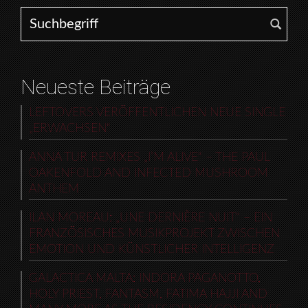
Search for:
Neueste Beiträge
LEFTOVERS VERÖFFENTLICHEN NEUE SINGLE
„ERWACHSEN“
ANNA TUR REMIXES „I’M ALIVE“ – THE PAUL
OAKENFOLD AND INFECTED MUSHROOM
ANTHEM
ILAN MOREAU: „UNE DERNIÈRE NUIT“ – EIN
FRANZÖSISCHES MUSIKPROJEKT ZWISCHEN
EMOTION UND KÜNSTLICHER INTELLIGENZ
GALACTICA MALTA: INDORA PAGANOTTO,
HOLY PRIEST, FANTASM, FATIMA HAJJI AND