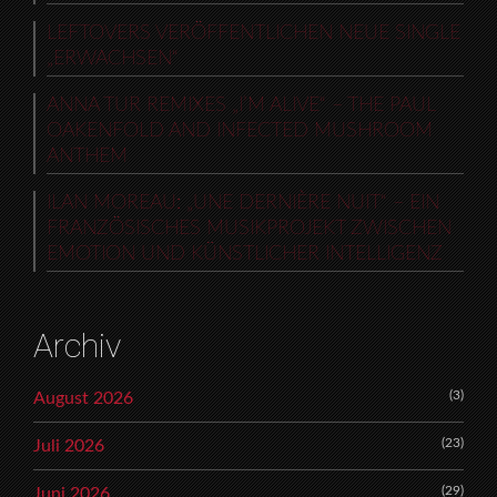
LEFTOVERS VERÖFFENTLICHEN NEUE SINGLE
„ERWACHSEN“
ANNA TUR REMIXES „I’M ALIVE“ – THE PAUL
OAKENFOLD AND INFECTED MUSHROOM
ANTHEM
ILAN MOREAU: „UNE DERNIÈRE NUIT“ – EIN
FRANZÖSISCHES MUSIKPROJEKT ZWISCHEN
EMOTION UND KÜNSTLICHER INTELLIGENZ
Archiv
(3)
August 2026
(23)
Juli 2026
(29)
Juni 2026