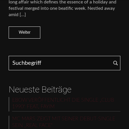
long affair which defines the essence of a holiday and
festival merged into one beatific week. Nestled away
amid […]
Weiter
Search for:
Neueste Beiträge
EBOW VERÖFFENTLICHT DIE SINGLE „CLUB
1990“ FEAT. FAYIM
MC MARS ZEIGT MIT SEINER DEBUT-SINGLE
SEIN „REAL FACE“