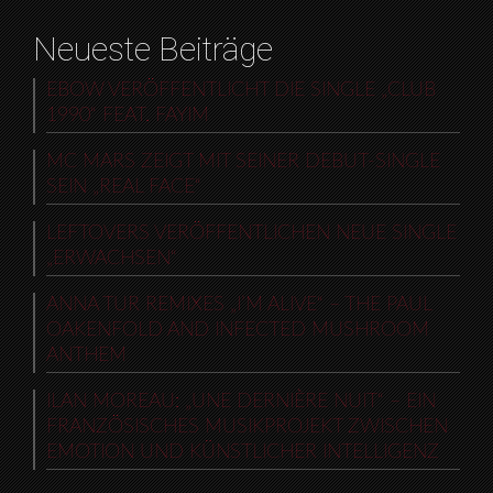
Neueste Beiträge
EBOW VERÖFFENTLICHT DIE SINGLE „CLUB
1990“ FEAT. FAYIM
MC MARS ZEIGT MIT SEINER DEBUT-SINGLE
SEIN „REAL FACE“
LEFTOVERS VERÖFFENTLICHEN NEUE SINGLE
„ERWACHSEN“
ANNA TUR REMIXES „I’M ALIVE“ – THE PAUL
OAKENFOLD AND INFECTED MUSHROOM
ANTHEM
ILAN MOREAU: „UNE DERNIÈRE NUIT“ – EIN
FRANZÖSISCHES MUSIKPROJEKT ZWISCHEN
EMOTION UND KÜNSTLICHER INTELLIGENZ