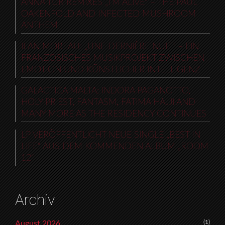
ANNA TUR REMIXES „I’M ALIVE“ – THE PAUL
OAKENFOLD AND INFECTED MUSHROOM
ANTHEM
ILAN MOREAU: „UNE DERNIÈRE NUIT“ – EIN
FRANZÖSISCHES MUSIKPROJEKT ZWISCHEN
EMOTION UND KÜNSTLICHER INTELLIGENZ
GALACTICA MALTA: INDORA PAGANOTTO,
HOLY PRIEST, FANTASM, FATIMA HAJJI AND
MANY MORE AS THE RESIDENCY CONTINUES
LP VERÖFFENTLICHT NEUE SINGLE „BEST IN
LIFE“ AUS DEM KOMMENDEN ALBUM „ROOM
12“
Archiv
(1)
August 2026