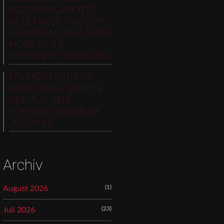
INDORA PAGANOTTO,
HOLY PRIEST, FANTASM,
FATIMA HAJJI AND MANY
MORE AS THE
RESIDENCY CONTINUES
LP VERÖFFENTLICHT
NEUE SINGLE „BEST IN
LIFE“ AUS DEM
KOMMENDEN ALBUM
„ROOM 12“
Archiv
(1)
August 2026
(23)
Juli 2026