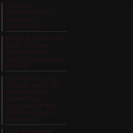
LEFTOVERS
VERÖFFENTLICHEN
NEUE SINGLE
„ERWACHSEN“
ANNA TUR REMIXES „I’M
ALIVE“ – THE PAUL
OAKENFOLD AND
INFECTED MUSHROOM
ANTHEM
ILAN MOREAU: „UNE
DERNIÈRE NUIT“ – EIN
FRANZÖSISCHES
MUSIKPROJEKT
ZWISCHEN EMOTION
UND KÜNSTLICHER
INTELLIGENZ
GALACTICA MALTA: