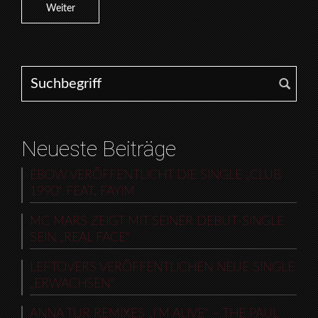
Weiter
Search for:
Neueste Beiträge
EBOW VERÖFFENTLICHT DIE SINGLE „CLUB
1990“ FEAT. FAYIM
MC MARS ZEIGT MIT SEINER DEBUT-SINGLE
SEIN „REAL FACE“
LEFTOVERS VERÖFFENTLICHEN NEUE SINGLE
„ERWACHSEN“
ANNA TUR REMIXES „I’M ALIVE“ – THE PAUL